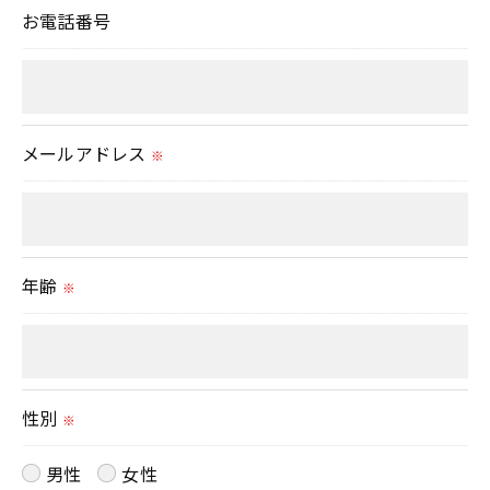
お電話番号
いて＞
当社では、お客様の個人情報の開示･訂正･削除・利
用停止の手続を定めさせて頂いております。
ご本人である事を確認のうえ、対応させて頂きま
メールアドレス
※
す。
個人情報の開示･訂正･削除・利用停止の具体的手続
きにつきましては、お電話でお問合せ下さい。
年齢
※
性別
※
男性
女性