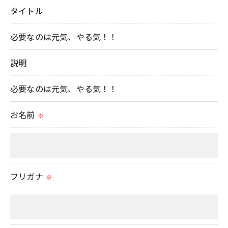
タイトル
当社では、利用目的の達成に必要な範囲において、
個人情報を外部に委託する場合があります。
必要なのは元気、やる気！！
これらの委託先に対しては個人情報保護契約等の措
置をとり、適切な監督を行います。
説明
必要なのは元気、やる気！！
＜個人情報の安全管理＞
当社では、個人情報の漏洩等がなされないよう、適
お名前
※
切に安全管理対策を実施します。
＜個人情報を与えなかった場合に生じる結果＞
必要な情報を頂けない場合は、それに対応した当社
フリガナ
※
のサービスをご提供できない場合がございますので
予めご了承ください。
＜個人情報の開示･訂正・削除･利用停止の手続につ