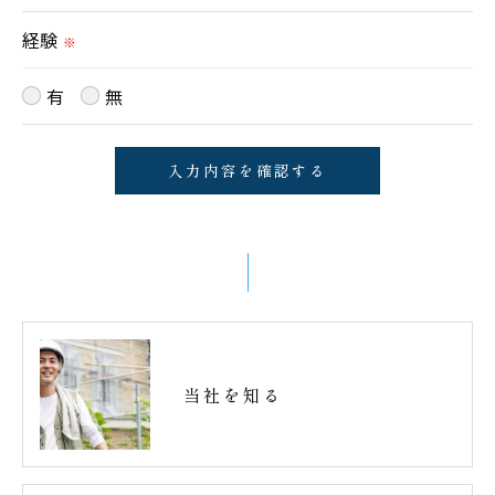
経験
※
有
無
当社を知る